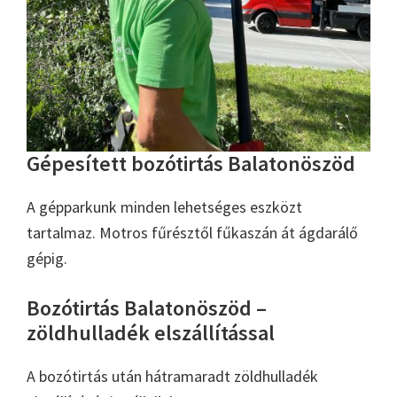
Gépesített bozótirtás Balatonöszöd
A gépparkunk minden lehetséges eszközt
tartalmaz. Motros fűrésztől fűkaszán át ágdarálő
gépig.
Bozótirtás Balatonöszöd –
zöldhulladék elszállítással
A bozótirtás után hátramaradt zöldhulladék