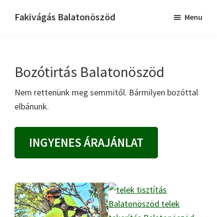
Skip
Skip
Fakivágás Balatonöszöd
Menu
to
to
Fakivagas
main
primary
Balatonöszöd
content
sidebar
Bozótirtás Balatonöszöd
Nem rettenünk meg semmitől. Bármilyen bozóttal
elbánunk.
INGYENES ÁRAJÁNLAT